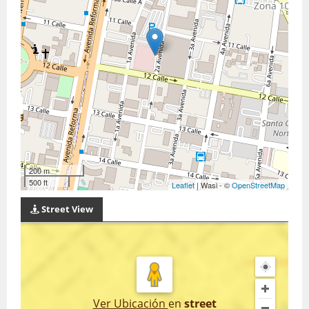
200 m
500 ft
Leaflet
| Wasi - ©
OpenStreetMap
Street View
Ver Ubicación
en
street