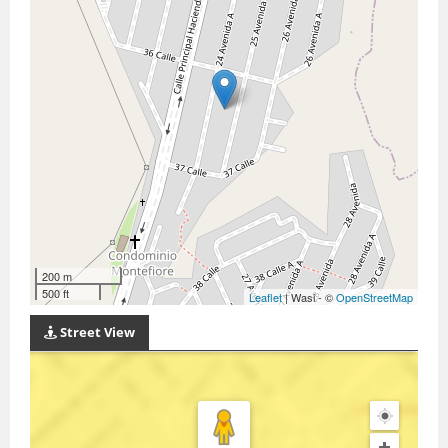
200 m
500 ft
Leaflet
| Wasi - ©
OpenStreetMap
Street View