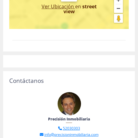
Ver Ubicación
en
street
view
Contáctanos
Precisión Inmobiliaria
52030303
info@precisioninmobiliaria.com