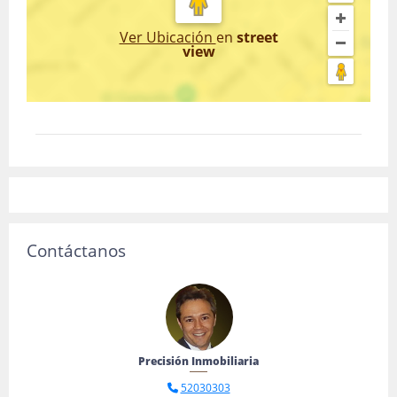
Ver Ubicación
en
street
view
Contáctanos
Precisión Inmobiliaria
52030303