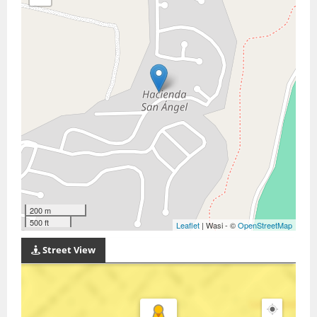
200 m
500 ft
Leaflet
| Wasi - ©
OpenStreetMap
Street View