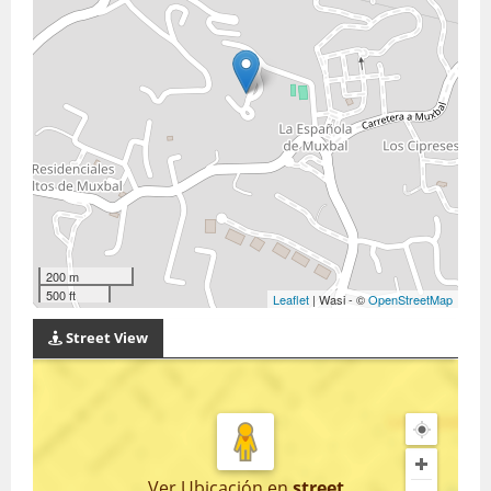
200 m
500 ft
Leaflet
| Wasi - ©
OpenStreetMap
Street View
Ver Ubicación
en
street