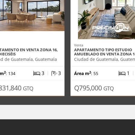
Venta
TAMENTO EN VENTA ZONA 16,
APARTAMENTO TIPO ESTUDIO
DIECISÉIS
AMUEBLADO EN VENTA ZONA 1
ad de Guatemala, Guatemala
Ciudad de Guatemala, Guate
|
3
3
1
2
2
 m
: 134
Área m
: 55
831,840
Q795,000
GTQ
GTQ