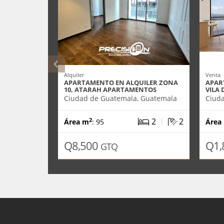
Alquiler
Venta
APARTAMENTO EN ALQUILER ZONA
APAR
10, ATARAH APARTAMENTOS
VILA 
Ciudad de Guatemala, Guatemala
Ciud
|
2
2
2
Área m
: 95
Área
Q8,500
Q1,
GTQ