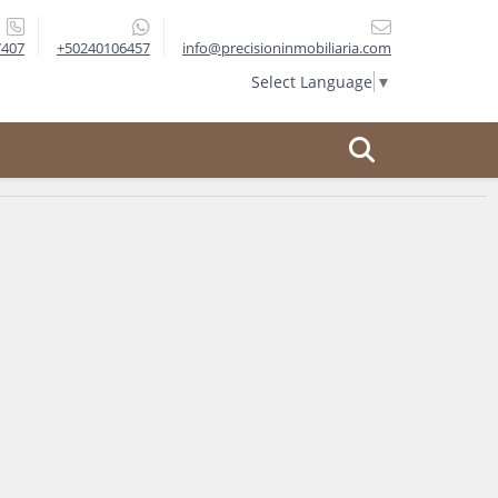
7407
+50240106457
info@precisioninmobiliaria.com
Select Language
▼