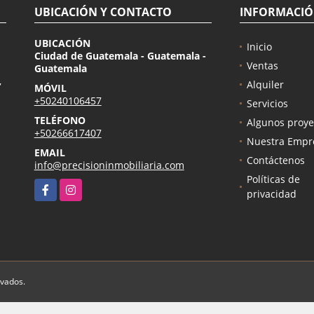
UBICACIÓN Y CONTACTO
INFORMACI
UBICACIÓN
Inicio
Ciudad de Guatemala - Guatemala -
Ventas
Guatemala
,
Alquiler
MÓVIL
+50240106457
Servicios
TELÉFONO
Algunos proye
+50266617407
Nuestra Empr
EMAIL
Contáctenos
info@precisioninmobiliaria.com
Políticas de
Facebook
Instagram
privacidad
rvados.