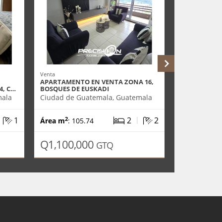
Venta
Alquiler
APARTAMENTO EN VENTA ZONA 16,
APARTAMENT
4, C…
BOSQUES DE EUSKADI
16, CONDOM
mala
Ciudad de Guatemala, Guatemala
Ciudad de G
|
|
1
2
2
2
2
Área m
: 105.74
Área m
: 10
Q1,100,000
Q5,500
GTQ