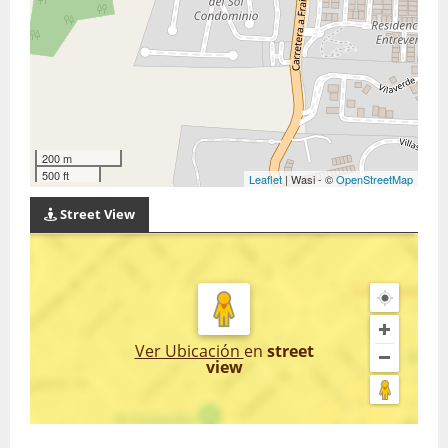
200 m
500 ft
Leaflet
| Wasi - ©
OpenStreetMap
Street View
Ver Ubicación
en
street
view