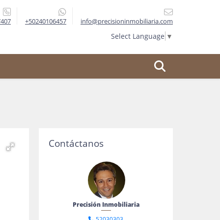
7407
+50240106457
info@precisioninmobiliaria.com
Select Language
▼
Contáctanos
Precisión Inmobiliaria
52030303