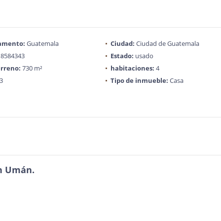
amento:
Guatemala
Ciudad:
Ciudad de Guatemala
8584343
Estado:
usado
rreno:
730 m²
habitaciones:
4
3
Tipo de inmueble:
Casa
un Umán.