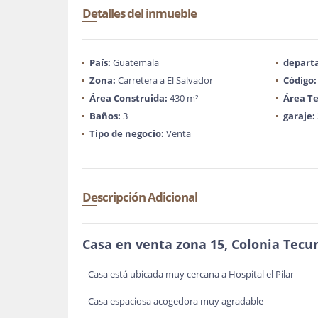
Detalles del inmueble
País:
Guatemala
depart
Zona:
Carretera a El Salvador
Código:
Área Construida:
430 m²
Área Te
Baños:
3
garaje:
Tipo de negocio:
Venta
Descripción Adicional
Casa en venta zona 15, Colonia Tec
--Casa está ubicada muy cercana a Hospital el Pilar--
--Casa espaciosa acogedora muy agradable--