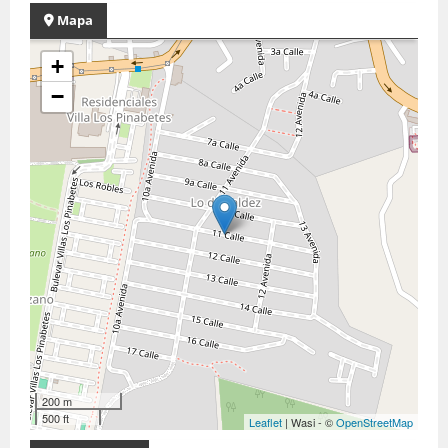
Mapa
+
−
200 m
500 ft
Leaflet
| Wasi - ©
OpenStreetMap