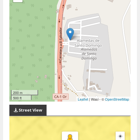
200 m
500 ft
Leaflet
| Wasi - ©
OpenStreetMap
Street View