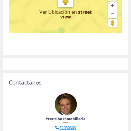
Ver Ubicación
en
street
view
Contáctanos
Precisión Inmobiliaria
52030303