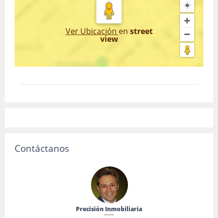
Ver Ubicación
en
street
view
Contáctanos
Precisión Inmobiliaria