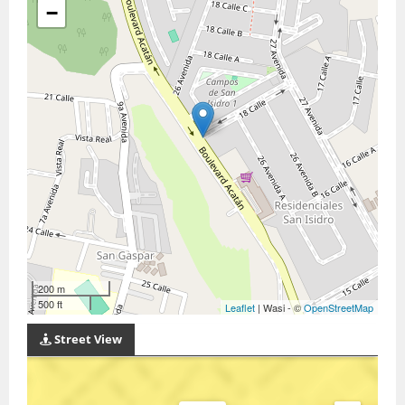
−
200 m
500 ft
Leaflet
| Wasi - ©
OpenStreetMap
Street View