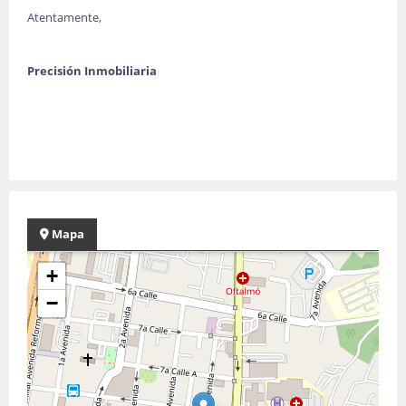
Atentamente,
Precisión Inmobiliaria
Mapa
+
−