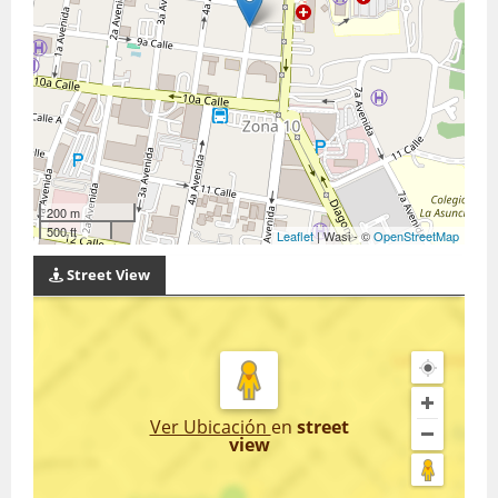
200 m
500 ft
Leaflet
| Wasi - ©
OpenStreetMap
Street View
Ver Ubicación
en
street
view