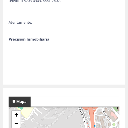
teléfono 5203-0303, 6661-7407.
Atentamente,
Precisión Inmobiliaria
Mapa
+
−