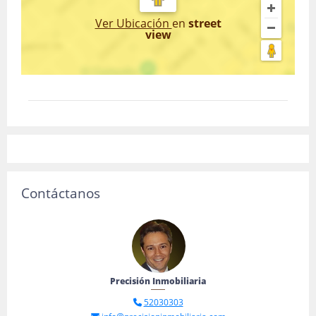
Ver Ubicación
en
street
view
Contáctanos
Precisión Inmobiliaria
52030303