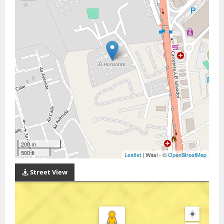
200 m
500 ft
Leaflet
| Wasi - ©
OpenStreetMap
Street View