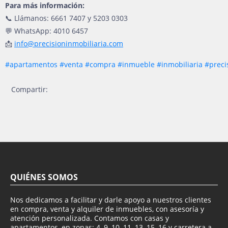
Para más información:
📞 Llámanos: 6661 7407 y 5203 0303
💬 WhatsApp: 4010 6457
📩
info@precisioninmobiliaria.com
#apartamentos
#venta
#compra
#inmueble
#inmobiliaria
#preci
Compartir:
QUIÉNES SOMOS
Nos dedicamos a facilitar y darle apoyo a nuestros clientes
en compra, venta y alquiler de inmuebles, con asesoría y
atención personalizada. Contamos con casas y
apartamentos, en zonas: 4, 9, 10, 11, 13, 15, 16 y carretera a