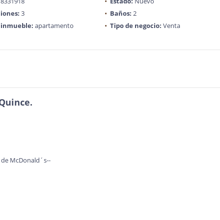
8331918
Estado:
Nuevo
iones:
3
Baños:
2
 inmueble:
apartamento
Tipo de negocio:
Venta
Quince.
or de McDonald´s--