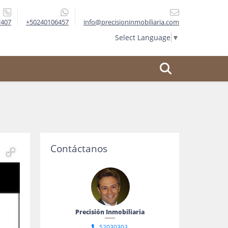
7407
+50240106457
info@precisioninmobiliaria.com
Select Language
▼
Contáctanos
Precisión Inmobiliaria
52030303