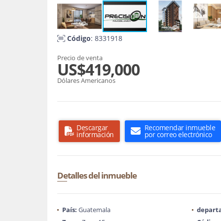
Código
: 8331918
Precio de venta
US$419,000
Dólares Americanos
Descargar
Recomendar inmueble
información
por correo electrónico
Detalles del inmueble
País:
Guatemala
depart