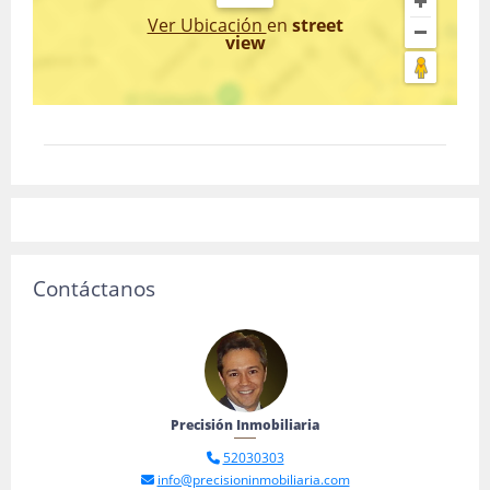
Ver Ubicación
en
street
view
Contáctanos
Precisión Inmobiliaria
52030303
info@precisioninmobiliaria.com