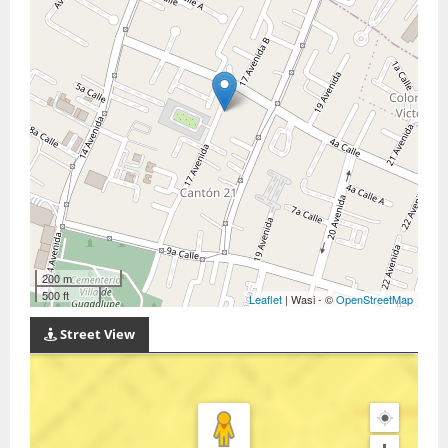
200 m
500 ft
Leaflet
| Wasi - ©
OpenStreetMap
Street View