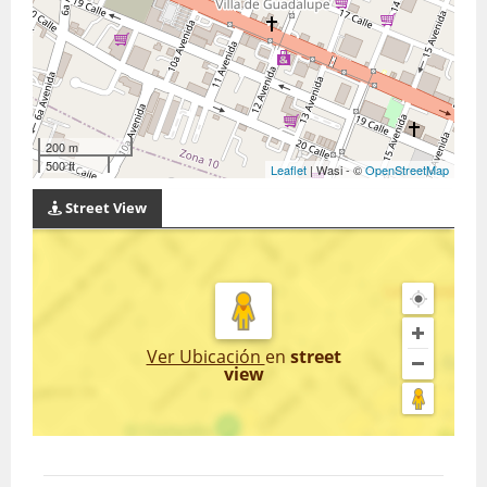
200 m
500 ft
Leaflet
| Wasi - ©
OpenStreetMap
Street View
Ver Ubicación
en
street
view