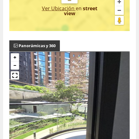
Ver Ubicación
en
street
view
Panorámicas y 360