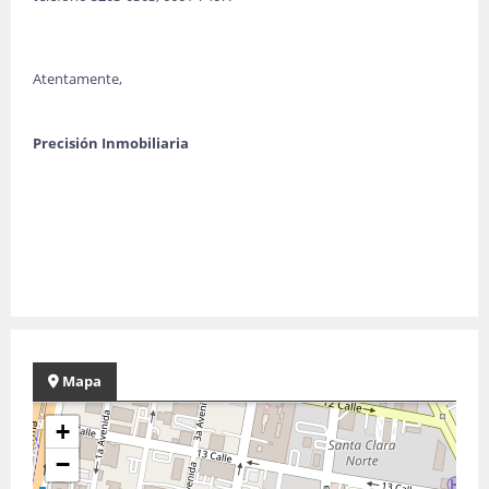
Atentamente,
Precisión Inmobiliaria
Mapa
+
−