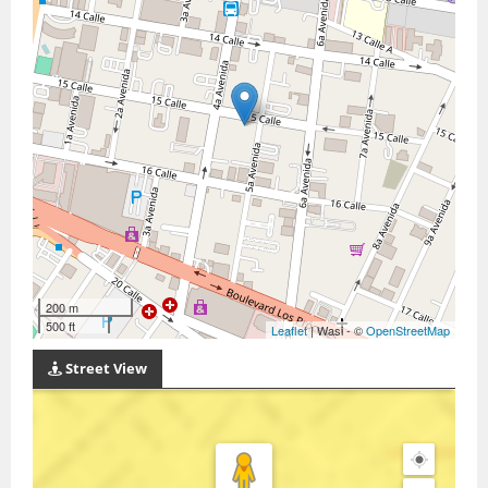
200 m
500 ft
Leaflet
| Wasi - ©
OpenStreetMap
Street View